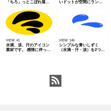
「ちろ」っとこぼれ落ち
いドットが空間にランダ
るような、繊細で愛らし
ムに散らばっている、抽
い瞬間を表現したイラス
象的な背景用のイラスト
トです。透明感のあるブ
素材です。水滴や泡、光
ルーの水滴に笑顔が描か
の粒など、様々なイメー
れており、清潔感と癒や
ジで利用可能なシンプル
しの効
で使い
VIEW:
41
VIEW:
146
水滴、涙、汗のアイコン
シンプルな青いしずく
素材です。 感情に伴って
（水滴・汗・涙）を2つ描
額から流れる汗（冷や
いたイラストです。 感情
汗）を表すアイコンとし
（緊張・焦り・悲しみ）
てよく用いられるデザイ
や水分表現（汗・水・
ンです。感情アイコンの
涙・湿度）など、非常に
素材として活用してくだ
幅広い用途に対応できる
さい。
汎用的