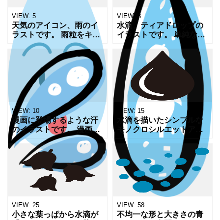
VIEW:
5
VIEW:
8
天気のアイコン、雨のイ
水滴、ティアドロップの
ラストです。 雨粒をキャ
イラストです。 単純なイ
ラクター化しています。
ラストではありますが、
雨のイメージはもちろん
雨の一粒、こぼれ落ちる
ですが、水滴のキャラク
涙、滴る汗、みずみずし
ターとして水に関するあ
い朝露など色々な場面で
れこれのアイコンにお使
使っていただけると思い
い
ます
VIEW:
10
VIEW:
15
漫画に登場するような汗
水滴を描いたシンプルな
のイラストです。 漫画の
モノクロシルエットアイ
登場人物が焦っている時
コンです｡視認性の高いミ
などに使われますね。 実
ニマルなデザインで､背景
際ヒヤッとした時には一
透過PNG形式のため､資
瞬で汗が噴き出すのが実
料やWebサイト､SNSの
感できます。 あまり味わ
図解などへ即座に配
VIEW:
25
VIEW:
58
小さな葉っぱから水滴が
不均一な形と大きさの青