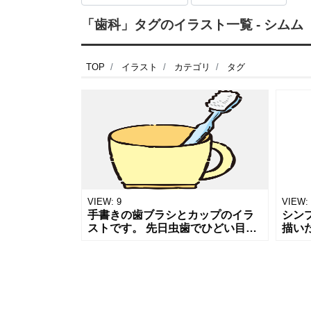
「歯科」タグのイラスト一覧 - シムム
TOP
イラスト
カテゴリ
タグ
VIEW:
9
VIEW:
手書きの歯ブラシとカップのイラ
シン
ストです。 先日虫歯でひどい目に
描い
遭ってきました。皆様方もお気を
オレ
付けください。 虫歯予防や口臭、
を与
衛生についての記事やポスターな
をテ
どのワ
りで