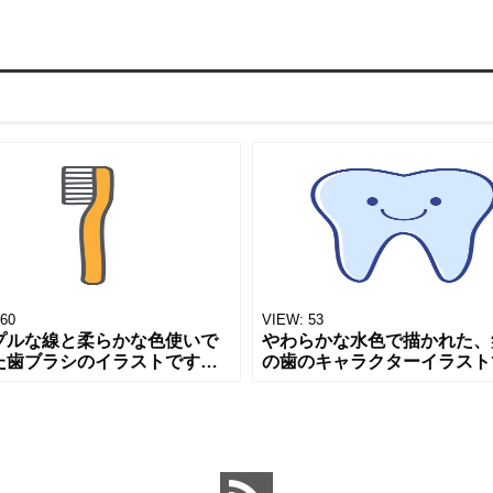
60
VIEW:
53
プルな線と柔らかな色使いで
やわらかな水色で描かれた、
た歯ブラシのイラストです。
の歯のキャラクターイラスト
ンジ色の持ち手が明るい印象
す。清潔感があり、歯医者さ
え、デンタルケアや日常生活
デンタルケアのイメージにも
ーマにしたデザインにぴった
たりのデザインです。 親し
す。
く優しい雰