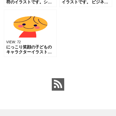
符のイラストです。シン
イラストです。 ビジネス
プルな形ながらも音楽の
プレゼンテーションや資
楽しさやリズムを感じさ
料のアイコン・挿絵、ア
せるデザインで、元気で
イデアや発想を伝える
ポジティブな雰囲気を表
Web・広告バナー、教
現しています。 ぜひお使
育・学習教材の視覚補助
いく
などに
VIEW:
72
にっこり笑顔の子どもの
キャラクターイラストで
す。 ンプルでポップな色
使い・太い線・ミニマル
な構図が特徴的で、教
育・保育・SNS・スタン
プ素材などで使いやすい
素材