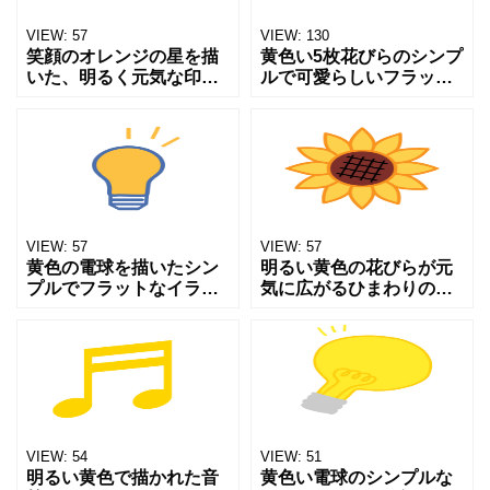
VIEW:
57
VIEW:
130
笑顔のオレンジの星を描
黄色い5枚花びらのシンプ
いた、明るく元気な印象
ルで可愛らしいフラット
のイラストです。 3つの
イラストの花です。 子ど
星が並んだデザインで、
も向け・春の装飾・自然
楽しい雰囲気を表現して
テーマ・ガーデン関連・
います。 子ども向けのデ
文房具・アパレル柄・
ザインや、夢・希望・応
Web装飾など、幅広い場
援
面
VIEW:
57
VIEW:
57
黄色の電球を描いたシン
明るい黄色の花びらが元
プルでフラットなイラス
気に広がるひまわりのイ
トです。発想・アイデ
ラストです。 シンプルで
ア・ひらめき・創造力・
親しみやすいデザイン
ブレインストーミングな
が、夏の明るい雰囲気を
どを象徴するビジュアル
感じさせます。 ロゴやア
で、教育・ビジネス・マ
イコンにも使いやすい、
ーケティ
温か
VIEW:
54
VIEW:
51
明るい黄色で描かれた音
黄色い電球のシンプルな