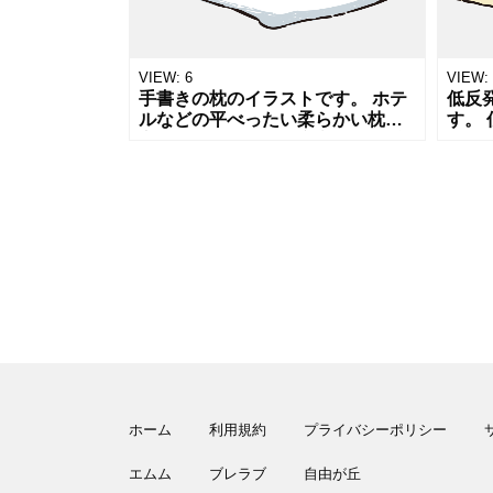
VIEW:
6
VIEW:
手書きの枕のイラストです。 ホテ
低反
ルなどの平べったい柔らかい枕は
す。
高級感はあるものの寝辛くて苦手
る気
です。 枕やクッション、寝具につ
眠、
いての記事や販売用のPOP,チラシ
のP
な
オス
ホーム
利用規約
プライバシーポリシー
エムム
ブレラブ
自由が丘