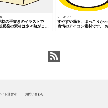
8
VIEW:
37
発枕の手書きのイラストで
すやすや眠る、ほっこりかわ
 低反発の素材は少々熱がこも
表情のアイコン素材です。 
がしますね。 低反発の枕や睡
み・休憩・癒しシーンなど、
寝具についての記事や販売用
いいデザインにぴったりです
OP,チラシへのワンポイントに
WEBサイト、アプリなど幅
ーンで
サイト運営者
お問い合わせ