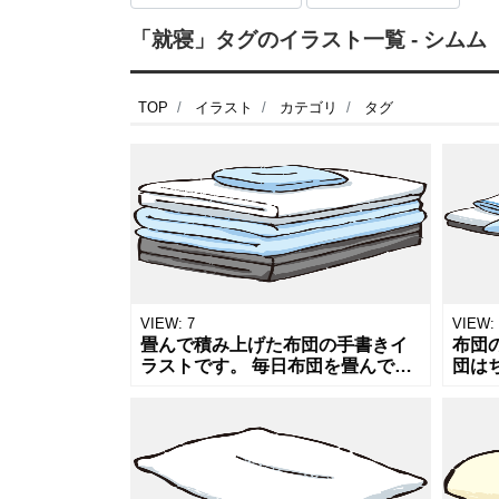
「就寝」タグのイラスト一覧 - シムム
TOP
イラスト
カテゴリ
タグ
VIEW:
7
VIEW:
畳んで積み上げた布団の手書きイ
布団
ラストです。 毎日布団を畳んでい
団は
る人は偉いと思います。 布団など
が人
の寝具、睡眠についての記事や販
いま
売用のPOP,チラシへのワンポイン
を頻
ト
持ち