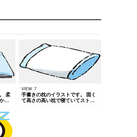
VIEW:
7
。 柔
手書きの枕のイラストです。 固く
かか
て高さの高い枕で寝ていてストレ
 布団
ートネックからの首ヘルニアにな
販売
りました。低い枕がいいらしいで
ンポイ
す。 枕や睡眠、寝具についての記
事や販