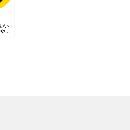
いい
おやす
かわ
。
広いシ