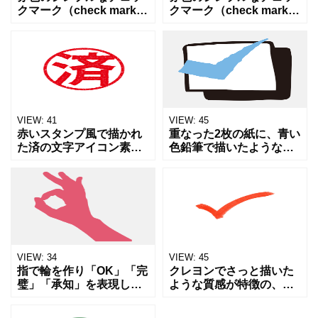
クマーク（check mark・
クマーク（check mark・
OK・確認・正解）アイコ
OK・確認・正解）アイコ
ン素材です。Webサイ
ン素材です。Webサイ
ト、SNS投稿、プレゼン
ト、SNS投稿、プレゼン
資料、チラシやPOP、掲
資料、チラシやPOP、掲
示物など幅広
示物など幅広
VIEW:
41
VIEW:
45
赤いスタンプ風で描かれ
重なった2枚の紙に、青い
た済の文字アイコン素材
色鉛筆で描いたようなチ
です。かすれた質感が本
ェックマークが付けられ
物の判子のような雰囲気
たアイコン素材です。
を演出し、手続き完了や
TODOリスト、確認事
支払い完了、確認済みと
項、完了報告、アンケー
いった状態をひと目で伝
トなどのデザインに最適
えます
です。
VIEW:
34
VIEW:
45
指で輪を作り「OK」「完
クレヨンでさっと描いた
璧」「承知」を表現して
ような質感が特徴の、赤
いる手のシルエットイラ
いチェックマークの素材
ストです。ポジティブな
です。ややラフな線と鮮