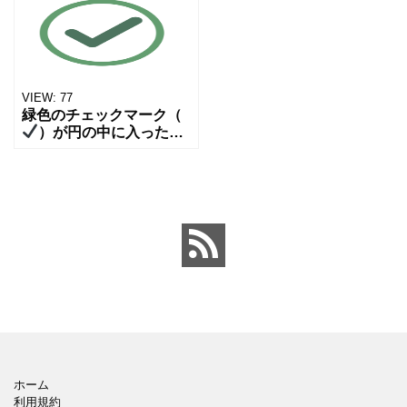
返答や、タスク完了、成
やかな色合いが、正解や
功のサインとして、ビジ
確認、完了といった前向
ネス資料のアイコンや、
きな意味を直感的に伝え
We
ます。
VIEW:
77
緑色のチェックマーク（
）が円の中に入ったシ
ンプルなフラットアイコ
ンのイラストです。 「完
了」「承認」「成功」
「確認」「正解」などを
表す視認性の高い記号
で、U
ホーム
利用規約