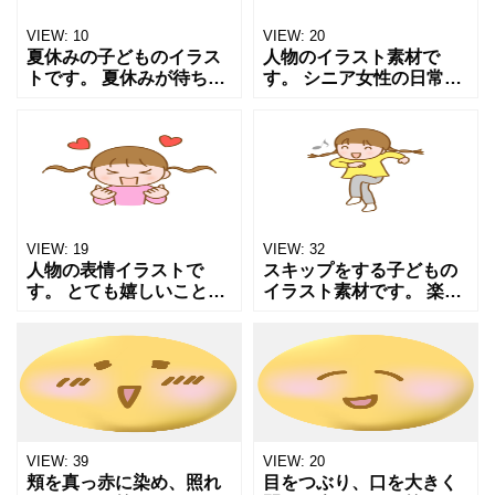
VIEW:
10
VIEW:
20
夏休みの子どものイラス
人物のイラスト素材で
トです。 夏休みが待ち遠
す。 シニア女性の日常を
しかった女の子が 夏を満
切り取ったイラストで
喫する様子です。 黄色の
す。 嬉しいことがあっ
ひまわりの花と、真っ赤
て、全身で喜びを表現す
な西瓜に囲まれて 元気な
る様子です。 ワンポイン
子どもをイメージしま
トイラストにご利用いた
だけれ
VIEW:
19
VIEW:
32
人物の表情イラストで
スキップをする子どもの
す。 とても嬉しいことが
イラスト素材です。 楽し
あって 嬉しすぎて全身で
くて思わずスキップして
喜びを表現する子どもの
喜びを表現する かわいい
様子です。 ハートは幸せ
女の子の様子です。 育児
を表現しています ワンポ
関連や保育園など ワンポ
イントイラストにご利用
イントイラストにご利
VIEW:
39
VIEW:
20
頬を真っ赤に染め、照れ
目をつぶり、口を大きく