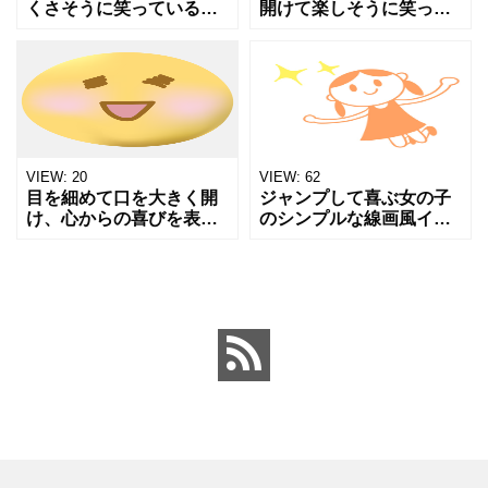
くさそうに笑っている黄
開けて楽しそうに笑って
色い丸顔キャラクターの
いる黄色い丸顔キャラク
イラスト素材です。目が
ターです。ピンク色の頬
細まり、口が「V」の字
が喜びや照れを表現して
に開いた表情は、褒めら
おり、明るくポジティブ
れて嬉しい時や恥ずかし
なニュース、嬉しい出来
い時の
事、成
VIEW:
20
VIEW:
62
目を細めて口を大きく開
ジャンプして喜ぶ女の子
け、心からの喜びを表現
のシンプルな線画風イラ
している可愛らしい絵文
ストです。 気で明るい印
字イラストです。ほんの
象があり、教育・保育・
りピンクに染まった頬
子育て・ポジティブ思
が、幸福感や満足感を強
考・成功体験の表現素材
調しています。お祝いの
として使えます。 星のエ
メッセー
フェ