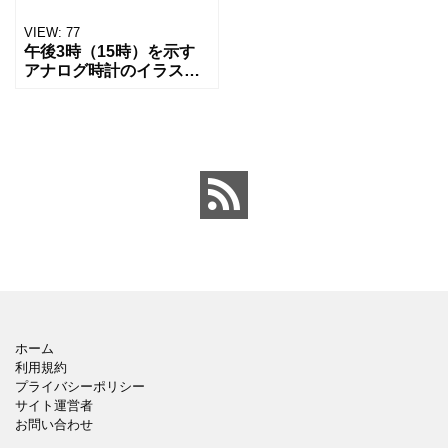
VIEW:
77
午後3時（15時）を示す
アナログ時計のイラスト
です。 柔らかい手描き風
のタッチで描きました。
教育・学習教材（時計の
読み方練習）、幼児・小
学生向けの知育コンテン
ホーム
利用規約
プライバシーポリシー
サイト運営者
お問い合わせ