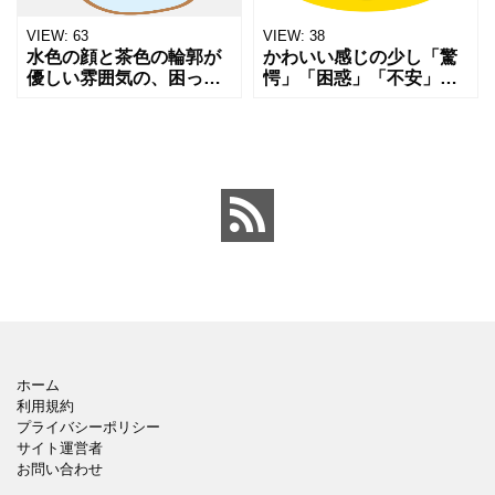
VIEW:
63
VIEW:
38
水色の顔と茶色の輪郭が
かわいい感じの少し「驚
優しい雰囲気の、困った
愕」「困惑」「不安」
ような表情をしたネズミ
「困り顔」予期せぬ出来
（またはクマ）の顔イラ
事や困った状況に直面し
ストです。シンプルな線
たときの感情を表現して
画で描かれており、アイ
います。 顔アイコンはさ
コンやちょっとした感情
まざまリアクションに用
表現の
途に合
ホーム
利用規約
プライバシーポリシー
サイト運営者
お問い合わせ