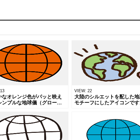
13
VIEW:
22
かなオレンジ色がパッと映え
大陸のシルエットを配した地
シンプルな地球儀（グローバ
モチーフにしたアイコンです
のイラストです。インターネ
ローバルなビジネス展開、世
の世界観や、グローバル通
和、エコロジー、あるいは宇
海外展開、ワールドワイドな
模の環境保護活動など、スケ
トワーク
の大きなテ