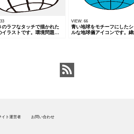
33
VIEW:
66
きのラフなタッチで描かれた
青い地球をモチーフにしたシ
のイラストです。環境問題、
ルな地球儀アイコンです。緯
ロジー、グローバルなビジネ
経線が描かれたデザインで、
海外旅行など、幅広いテーマ
ターネットやグローバル、世
用できる汎用性の高いデザイ
イメージさせます。 クリー
す。親
かりやす
サイト運営者
お問い合わせ