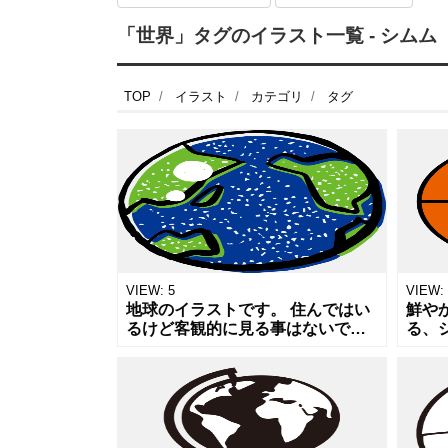
「世界」タグのイラスト一覧 - シムム
TOP
イラスト
カテゴリ
タグ
VIEW:
5
VIEW:
地球のイラストです。 住んではい
鮮や
るけど客観的に見る事はないです
る、
が、生きているうちに宇宙旅行が
ル）
一般的になり宇宙から地球を眺め
ット
る日が来たりするのでしょうか。
信、
楽しみ
ネッ