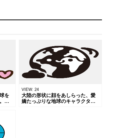
VIEW:
24
球を
大陸の形状に顔をあしらった、愛
。グ
嬌たっぷりな地球のキャラクター
界平
イラストです。横に添えられた雲
宙規
のアイコンが、広大な空や地球の
ール
環境を想起させます。エコ活動や
SDGs、