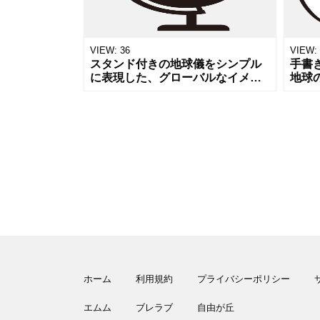
VIEW:
36
VIEW:
スタンド付きの地球儀をシンプル
手書
に表現した、グローバルなイメー
地球
ジのアイコン素材です。国際ビジ
エコ
ネス、海外旅行、環境問題、教
ス、
育、地理など、世界を舞台にした
で活
テーマのデザ
ンで
ホーム
利用規約
プライバシーポリシー
エムム
ブレラブ
自由が丘