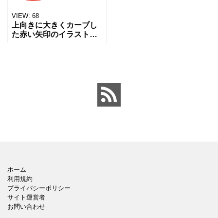
VIEW:
68
上向きに大きくカーブし
た赤い矢印のイラストで
す。 シンプルながらも視
認性が高く、上昇・成
長・注目・強調・アッ
プ・視線誘導などの意味
を持つ万能なビジネス／
教育／プ
ホーム
利用規約
プライバシーポリシー
サイト運営者
お問い合わせ