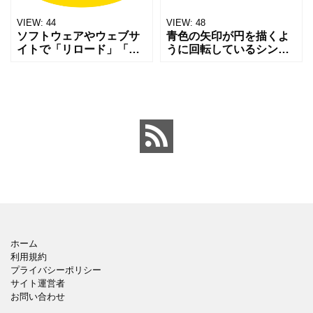
VIEW:
44
VIEW:
48
ソフトウェアやウェブサ
青色の矢印が円を描くよ
イトで「リロード」「更
うに回転しているシンプ
新」「やり直し」のアク
ルなアイコンです。更新
ションを示すためによく
やリロードをイメージさ
使われます。動きやサイ
せるデザインで、ウェブ
クルを表したアイコンデ
やアプリの操作ボタンな
ザインです。無料ダウン
どに使いやすい形になっ
ロード
ていま
ホーム
利用規約
プライバシーポリシー
サイト運営者
お問い合わせ