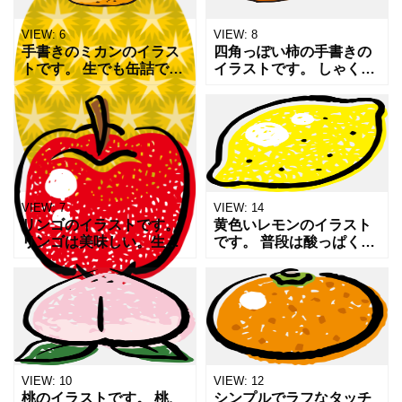
VIEW:
6
VIEW:
8
手書きのミカンのイラス
四角っぽい柿の手書きの
トです。 生でも缶詰でも
イラストです。 しゃくし
おいしいミカンです。 ミ
ゃくとしたちょっと硬い
カンや果物について、あ
柿もおいしいですよね。
るいは冬の記事や販売用
カキや果物、秋について
のPOP,チラシなどのちょ
の記事や販売用のPOP,チ
っとした隙間の穴埋め
ラシや掲示物のちょっ
VIEW:
7
VIEW:
14
リンゴのイラストです。
黄色いレモンのイラスト
リンゴは美味しい。生で
です。 普段は酸っぱくて
食べるのはもちろんのこ
丸齧りなどできません
と火を通すとなんであん
が、極限まで疲れ果てた
なに美味しくなるのでし
時に齧るとまるで蜜柑の
ょう。 切ったリンゴに砂
ように平気で食べられた
糖とレモン汁をかけてレ
りします。 人間の体って
ン
不思
VIEW:
10
VIEW:
12
桃のイラストです。 桃、
シンプルでラフなタッチ