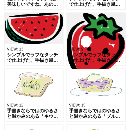
美味しいですね。あの優
で仕上げた、手描き風の
しいピンク色の薄い皮に
線画イラストのシリーズ
包まれた白い果肉。 ほと
です。 堅苦しくなく可愛
ばしる果汁。 たまりませ
くなり過ぎない勢いのあ
ん。 繊細で傷みやすいの
るイメージで使い勝手が
と値段が高いのが困り
よいと思いますので 色々
な
VIEW:
13
VIEW:
9
シンプルでラフなタッチ
シンプルでラフなタッチ
で仕上げた、手描き風の
で仕上げた、手描き風の
線画イラストのシリーズ
線画イラストのシリーズ
です。 堅苦しくなく可愛
です。 堅苦しくなく可愛
くなり過ぎない勢いのあ
くなり過ぎない勢いのあ
るイメージで使い勝手が
るイメージで使い勝手が
よいと思いますので 色々
よいと思いますので 色々
な
な
VIEW:
12
VIEW:
15
手書きならではのゆるさ
手書きならではのゆるさ
と温かみのある「キウイ
と温かみのある「ブルー
トースト」のイラストで
ベリーアイスパンケー
す。 カフェメニューや
キ」のイラストです。 カ