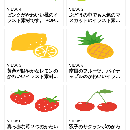
VIEW:
4
VIEW:
2
ピンクがかわいい桃のイ
ぶどうの中でも人気のマ
ラスト素材です。 POPや
スカットのイラスト素材
ワンポイントカットなど
です。 POPやワンポイン
にいかがでしょうか。
トカットなどにお使いい
JPG、透過PNG、aiデー
ただけるかなと思いま
タを同梱しています。 利
す。 JPG、透過PNG、ai
用規約を守ってご
データを同梱してい
VIEW:
3
VIEW:
6
黄色が鮮やかなレモンの
南国のフルーツ、パイナ
かわいいイラスト素材で
ップルのかわいいイラス
す。 POPやワンポイント
ト素材です。 POPやワン
カットとしてお使いくだ
ポイントカットとしてお
さい。 JPG、透過PNG、
使いいただけるかなと思
aiデータを同梱していま
います。 JPG、透過
す。 利用規約を
PNG、aiデータを同梱
VIEW:
6
VIEW:
5
真っ赤な苺２つのかわい
双子のサクランボのかわ