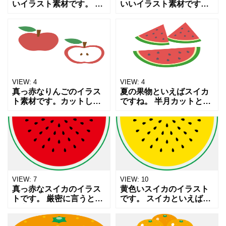
いイラスト素材です。 い
いいイラスト素材です。
ちご狩りや苺の商品のイ
さくらんぼ狩りやサクラ
メージカットなどにいか
ンボの商品のイメージカ
がでしょうか。 JPG、透
ットなどにいかがでしょ
過PNG、aiデータを同梱
うか。 JPG、透過PNG、
しています。 利用
aiデータを同梱して
VIEW:
4
VIEW:
4
真っ赤なりんごのイラス
夏の果物といえばスイカ
ト素材です。カットした
ですね。 半月カットと三
断面がかわいいですよ
角カットのイラストで
ね。 ワンポイントにお使
す。 ワンポイントとして
いいただけたらと思いま
お使いください。 JPG、
す。 JPG、透過PNG、ai
透過PNG、ai形式のデー
形式のデータを同梱し
タを同梱しています
VIEW:
7
VIEW:
10
真っ赤なスイカのイラス
黄色いスイカのイラスト
トです。 厳密に言うと木
です。 スイカといえば
の実じゃないのでフルー
赤。そこをあえて鮮やか
ツではなく野菜なのでし
な黄色で意外性をアピー