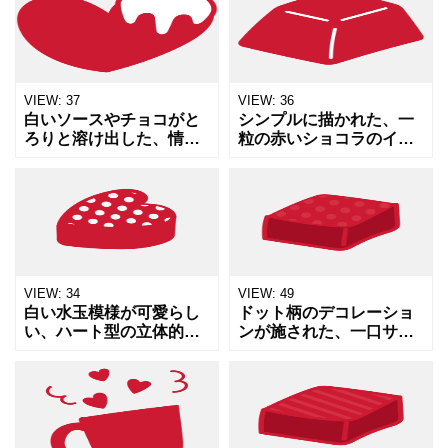
るイメージや、チョコレ
て、バレンタインデー、
ートが溶ける様子、甘い
結婚祝い、防犯、セキュ
気持ちを表現するのに適
リティ、あるいは心理学
してい
的なテー
VIEW:
37
VIEW:
36
白いソースやチョコがと
シンプルに描かれた、一
ろりと溶け出した、情熱
粒の赤いショコラのイラ
的な赤いハートのイラス
ストです。余計な装飾が
トです。「とろけるよう
ないため、他の素材と組
な愛」を視覚的に表現し
み合わせて使いやすく、
ており、バレンタインデ
洋菓子店のロゴの一部
ーの広告、スイーツのパ
や、バレンタインの特設
ッケー
ページ、
VIEW:
34
VIEW:
49
白い水玉模様が可愛らし
ドット柄のデコレーショ
い、ハート型の立体的な
ンが施された、一口サイ
チョコレートのイラスト
ズの赤いボンボンショコ
です。バレンタインデー
ラのイラストです。バレ
のメッセージカードや、
ンタインデーのギフト用
ギフトボックスのデコレ
ラッピングデザインや、
ーション、恋人へのプレ
手作りチョコレートのレ
ゼント
シピサ