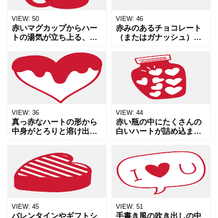
VIEW:
50
VIEW:
46
赤いマグカップからハー
赤みのあるチョコレート
トの湯気が立ち上る、温
（またはガナッシュ）の
かみのある手書き風イラ
断面を描いた、シンプル
ストです。コーヒーやコ
なキューブ状のスイーツ
コアで一息つくリラック
イラストです。表面にラ
スタイムや、バレンタイ
インが入った上品な仕上
ン時期のカフェ広告、冬
がりで、バレンタインデ
の温か
ーのギ
VIEW:
36
VIEW:
44
真っ赤なハートの形から
赤い瓶の中にたくさんの
中身がとろりと溶け出し
白いハートが詰め込まれ
たような、ユニークでキ
た、手描き風の可愛らし
ャッチーなハートのイラ
いベクターイラスト素材
スト素材です。チョコレ
です。愛情、想い、感謝
ートが溶ける様子や、心
が詰まっている様子を表
がときめく感情を視覚的
現しており、バレンタイ
に表現
ンデー
VIEW:
45
VIEW:
51
バレンタインやギフトシ
手書き風の吹き出しの中