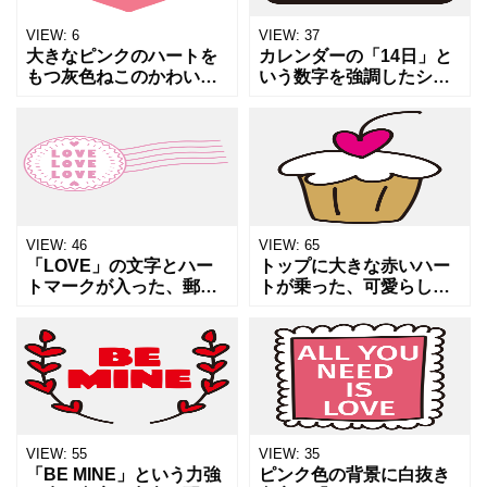
VIEW:
6
VIEW:
37
大きなピンクのハートを
カレンダーの「14日」と
もつ灰色ねこのかわいい
いう数字を強調したシン
イラスト素材です。 感謝
プルで分かりやすいアイ
の気持ちや、大好きな気
コン素材です。バレンタ
持ちのイメージでお使い
インデーのカウントダウ
いただけるかと思いま
ンや、スケジュール帳の
す。 zipには、JPG、透
ステッカー、イベントス
ケジ
VIEW:
46
VIEW:
65
「LOVE」の文字とハー
トップに大きな赤いハー
トマークが入った、郵便
トが乗った、可愛らしい
の消印（ポストマーク）
カップケーキのイラスト
風のスタンプアイコンイ
素材です。スイーツ、バ
ラストです。手紙や小包
レンタイン、誕生日、デ
のアクセント、バレンタ
ザートタイムなどの甘い
インデーのデザイン、あ
幸せを表現するデザイン
るい
に最適
VIEW:
55
VIEW:
35
「BE MINE」という力強
ピンク色の背景に白抜き