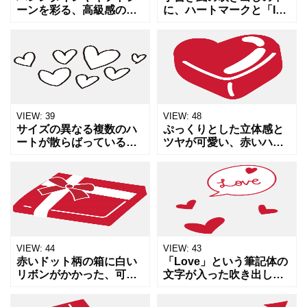
ーンを彩る、高級感のあ
に、ハートマークと「I
るボンボンショコラのイ
U」の文字を配置した「I
ラストです。四角いフォ
Love You」を意味する大
ルムとハート型のフォル
人可愛いイラスト素材で
ムの2種があり、どちらも
す。赤色のラインが温か
赤を基調としたアイシン
みと親しみやす
グの
VIEW:
39
VIEW:
48
サイズの異なる複数のハ
ぷっくりとした立体感と
ートが散らばっている、
ツヤが可愛い、赤いハー
手書きのデコレーション
トのイラスト素材です。
素材。楽しい、ワクワ
バレンタインのチョコレ
ク、愛情、感謝といった
ートやキャンディのよう
ポジティブな感情を演出
な質感があり、甘さや愛
します。余白に配置する
情、ときめきを連想させ
だけで、
ます。
VIEW:
44
VIEW:
43
赤いドット柄の箱に白い
「Love」という筆記体の
リボンがかかった、可愛
文字が入った吹き出し
らしいギフトボックスの
と、周囲に散りばめられ
イラスト素材です。クリ
た小さなハートがセット