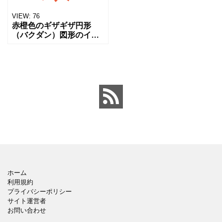
VIEW:
76
赤橙色のギザギザ円形
（バクダン）図形のイラ
ストです。 主にセール・
割引・キャンペーン・
POP・アイキャッチ素材
として活用される汎用デ
ザインです。 テキストを
重ね
ホーム
利用規約
プライバシーポリシー
サイト運営者
お問い合わせ