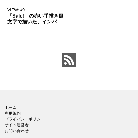
VIEW:
49
「Sale!」の赤い手描き風
文字で描いた、インパク
トある販促用ビジュアル
です。 白背景に赤文字＋
アンダーラインという王
道構成で、セール告知・
ショップポスター・P
ホーム
利用規約
プライバシーポリシー
サイト運営者
お問い合わせ