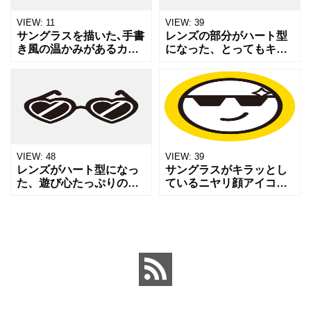
VIEW:
11
VIEW:
39
サングラスを描いた､手書
レンズの部分がハート型
き風の温かみがあるカラ
になった、とってもキュ
ーアイコンです｡優しいタ
ートなサングラス（メガ
ッチのイラストで､背景透
ネ）のイラストです。フ
過PNG形式のため､Web
レームはオレンジ色、レ
サイトやブログ､資料の装
ンズは薄いブルーで構成
飾にそのまま使え
されており、上部にはピ
ンク色
VIEW:
48
VIEW:
39
レンズがハート型になっ
サングラスがキラッとし
た、遊び心たっぷりのサ
ているニヤリ顔アイコン
ングラスのイラストで
です。 自信満々・ドヤ
す。パーティーやフェ
顔・クールな雰囲気を表
ス、夏のバカンス、バレ
現したいときにぴった
ンタインのフォトプロッ
り。 ウェブやチラシ、
プス風デザインなど、明
SNSのリアクションなど
るくハッピ
にもご