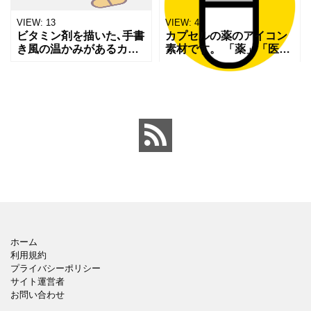
VIEW:
13
VIEW:
45
ビタミン剤を描いた､手書
カプセルの薬のアイコン
き風の温かみがあるカラ
素材です。 「薬」「医
ーアイコンです｡優しいタ
療」「治療」「健康」
ッチのイラストで､背景透
「サプリメント」「投
過PNG形式のため､Web
薬」など病院関係で使う
サイトやブログ､資料の装
チラシやウェブのアイコ
飾にそのまま使え
ンとして活躍します。 無
料ダウン
ホーム
利用規約
プライバシーポリシー
サイト運営者
お問い合わせ