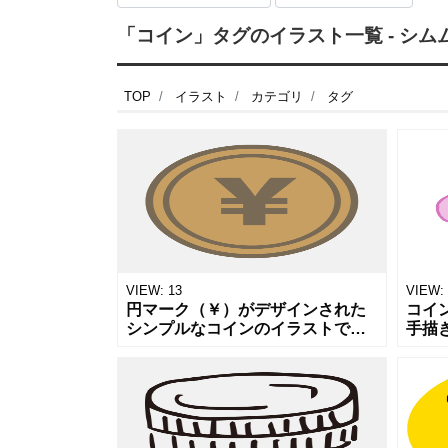
「コイン」タグのイラスト一覧 - シム
TOP
イラスト
カテゴリ
タグ
VIEW:
13
VIEW:
円マーク（￥）がデザインされた
コイ
シンプルなコインのイラストで
手描
す。電子マネーのポイント還元
した
や、家計管理、料金プランの比
るい
較、投資や貯金関連のWebサイト
づか
など、お金に関
みや