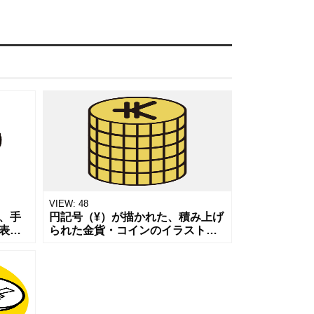
VIEW:
48
、手
円記号（¥）が描かれた、積み上げ
表現
られた金貨・コインのイラスト素
と分
材です。手描きの柔らかなタッチ
や支
と温かみのある黄色で、お金に関
直感
する話題を重くなりすぎず、ポジ
ティブに