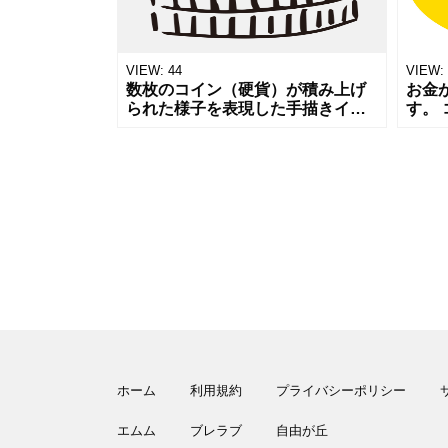
VIEW:
44
VIEW:
数枚のコイン（硬貨）が積み上げ
お金
られた様子を表現した手描きイラ
す。
ストです。資産形成、貯金、収
して
益、コストといったテーマを視覚
いア
化するのに役立ちます。太めのし
す。
っかりとした
でよ
ホーム
利用規約
プライバシーポリシー
エムム
ブレラブ
自由が丘