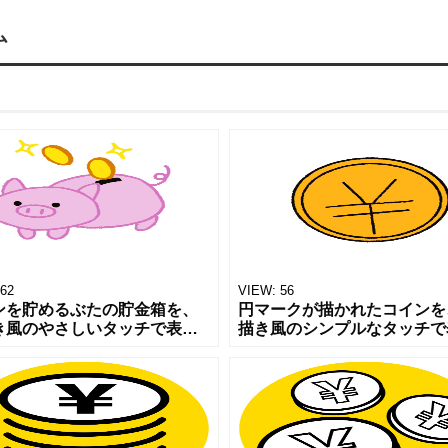
ム
62
VIEW:
56
ンを貯めるぶたの貯金箱を、
円マークが描かれたコインを
き風のやさしいタッチで表現
描き風のシンプルなタッチで
素材です。丸みのある形と明
した素材です。丸みのある形
雰囲気が、貯金や節約、おこ
かりやすいモチーフが、お金
い管理といったテーマを親し
払い、報酬といったテーマを
すく伝
的に伝えま