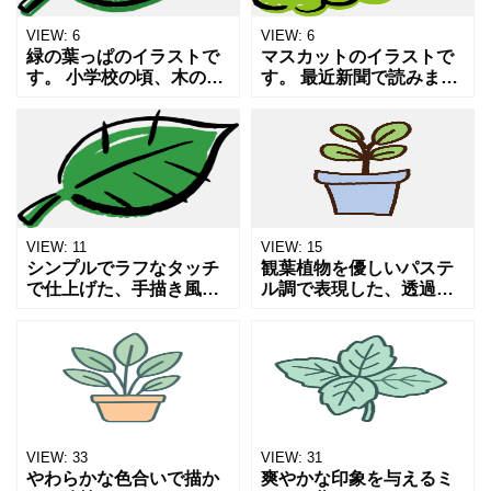
VIEW:
6
VIEW:
6
緑の葉っぱのイラストで
マスカットのイラストで
す。 小学校の頃、木の葉
す。 最近新聞で読みまし
っぱを薬品に入れて溶か
たが日本の高級フルーツ
して葉脈だけを残す実験
が海外で勝手に栽培して
をしました。 複雑な葉脈
販売されているそうで
が綺麗に残り、それはま
す。 日本の宝を守るため
るで動物の血管のようで
なんとかできないもので
し
しょ
VIEW:
11
VIEW:
15
シンプルでラフなタッチ
観葉植物を優しいパステ
で仕上げた、手描き風の
ル調で表現した、透過
線画イラストのシリーズ
PNG形式のシルエットア
です。 堅苦しくなく可愛
イコンです。主張しすぎ
くなり過ぎない勢いのあ
ない柔らかな色合いが、
るイメージで使い勝手が
Webデザインや資料作成
よいと思いますので 色々
のアクセントとして最適
な
です
VIEW:
33
VIEW:
31
やわらかな色合いで描か
爽やかな印象を与えるミ