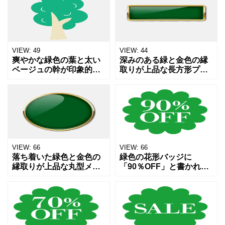
ガニックなイメージの広
す。深緑色が自然やエコ
告、メッセージカードの
ロジー、健康、水中のイ
枠、SNSのアイコン背景
メージを連想させます。
など
食品パ
VIEW:
49
VIEW:
44
爽やかな緑色の葉と太い
深みのある緑と金色の縁
ベージュの幹が印象的
取りが上品な長方形プレ
な、シンプルで可愛らし
ート素材です。 ツヤのあ
い木（ツリー）のイラス
る光沢グラデーションで
トです。自然や公園、環
高級感を演出し、安心感
境をテーマにしたデザイ
やナチュラルな印象を与
ン素材や、子供向けのイ
えたいデザインに最適。
ラストに
おす
VIEW:
66
VIEW:
66
落ち着いた緑色と金色の
緑色の花形バッジに
縁取りが上品な丸型メダ
「90％OFF」と書かれた
ル・ボタン素材です。 光
セールラベルです。シン
沢のあるグラデーション
プルで見やすいデザイン
で高級感を演出し、エ
のため、チラシ・ECサイ
コ・ナチュラル・認証・
ト・バナー・SNS投稿な
おすすめなどのシーンに
どの割引表示やキャンペ
最適。
ー