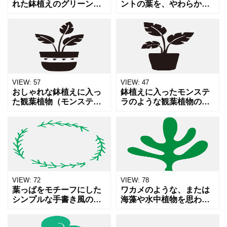
れた鉢植えのグリーン素
ントの葉を、やわらかな
材です。丸みのある葉と
タッチで描いたナチュラ
シンプルな線画が優しい
ルな素材です。落ち着い
印象を与え、ナチュラル
たグリーンの色合いと丸
で落ち着いた雰囲気を演
みのあるフォルムが、清
出します。インテリアや
涼感やリラックスした雰
エコ、
囲気を
VIEW:
57
VIEW:
47
おしゃれな鉢植えに入っ
鉢植えに入ったモンステ
た観葉植物（モンステラ
ラのような観葉植物のシ
風）のイラスト素材で
ルエットイラストです。
す。ボタニカルでナチュ
ボタニカル、インテリア
ラルな雰囲気を演出した
グリーン、癒やし、ナチ
いデザインにぴったりで
ュラルな暮らし、環境、
す。カフェのメニュー、
ガーデニングなどを表現
インテリ
する際
VIEW:
72
VIEW:
78
葉っぱをモチーフにした
ワカメのような、または
シンプルな手書き風の円
海藻や水中植物を思わせ
形フレーム素材です。ナ
る、有機的で滑らかな形
チュラルな雰囲気やオー
状の葉のイラスト素材で