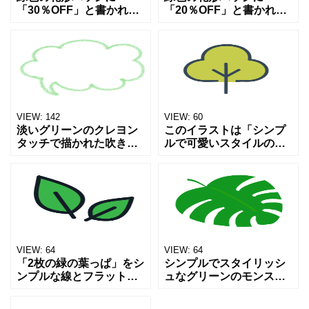
「30％OFF」と書かれた
「20％OFF」と書かれた
セールラベルです。シン
セールラベルです。シン
プルで見やすいデザイン
プルで見やすいデザイン
のため、チラシ・ECサイ
のため、チラシ・ECサイ
ト・バナー・SNS投稿な
ト・バナー・SNS投稿な
どの割引表示やキャンペ
どの割引表示やキャンペ
ー
ー
VIEW:
142
VIEW:
60
淡いグリーンのクレヨン
このイラストは「シンプ
タッチで描かれた吹き出
ルで可愛いスタイルの木
しフレームです。やさし
（ツリー）」を描いたア
くふんわりとした線の質
イコンで、ナチュラルや
感が特徴で、ナチュラル
エコ、自然、環境、緑、
な雰囲気のデザインにぴ
サステナビリティといっ
ったり。コメント枠やメ
たテーマに非常にマッチ
ッセー
してい
VIEW:
64
VIEW:
64
「2枚の緑の葉っぱ」をシ
シンプルでスタイリッシ
ンプルな線とフラットカ
ュなグリーンのモンステ
ラーで描いた、ミニマル
ラの葉っぱのフラットな
なスタイルのアイコンで
イラストです。 南国やボ