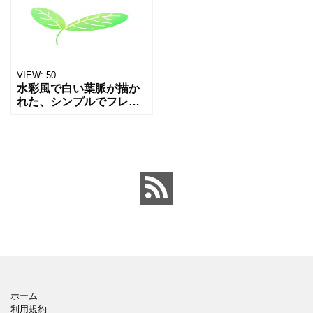
す。自然、エコロジー、
タニカル系のデザイン、
サステナビリティ、オー
エコ素材、夏のグラフィ
ガニック、植物など、環
ックにお使いいただけま
境や
す。
VIEW:
50
水彩風で白い葉脈が描か
れた、シンプルでフレッ
シュな緑の葉っぱのイラ
ストです。 エコやナチュ
ラル、植物をテーマにし
たデザインに最適です。
双葉なので、初心者を表
す
ホーム
利用規約