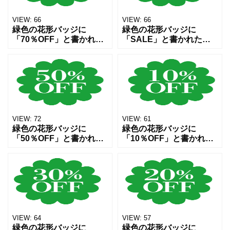
VIEW:
66
VIEW:
66
緑色の花形バッジに
緑色の花形バッジに
「70％OFF」と書かれた
「SALE」と書かれたセ
セールラベルです。シン
ールアイコンです。シン
プルで見やすいデザイン
プルで目立つデザインの
のため、チラシ・ECサイ
ため、ECサイト・チラ
ト・バナー・SNS投稿な
シ・バナー・ポスター・
どの割引表示やキャンペ
SNS投稿などの販促デザ
ー
インに
VIEW:
72
VIEW:
61
緑色の花形バッジに
緑色の花形バッジに
「50％OFF」と書かれた
「10％OFF」と書かれた
セールラベルです。シン
セールラベルです。シン
プルで見やすいデザイン
プルで見やすいデザイン
のため、チラシ・ECサイ
のため、チラシ・ECサイ
ト・バナー・SNS投稿な
ト・バナー・SNS投稿な
どの割引表示やキャンペ
どの割引表示やキャンペ
ー
ー
VIEW:
64
VIEW:
57
緑色の花形バッジに
緑色の花形バッジに