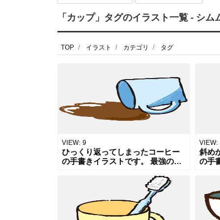
「カップ」タグのイラスト一覧 - シム
TOP
イラスト
カテゴリ
タグ
VIEW:
9
VIEW:
ひっくり返ってしまったコーヒー
斜め
の手書きイラストです。 最強の眠
の手
気覚ましと言われていますね。 コ
や牛
ーヒーや飲み物、あるいはなにか
事や
の失敗などについての記事や掲示
への
物への
す。