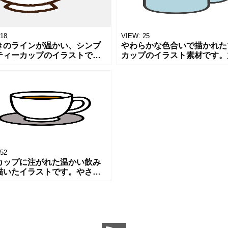
18
VIEW:
25
きのラインが温かい、シンプ
やわらかな色合いで描かれた
ティーカップのイラストで
カップのイラスト素材です。
落ち着いた深い青色の飲み物
のあるフォルムとシンプルな
っており、カフェのメニュー
が、ほっと一息つく穏やかな
、ホッと一息つく休憩時間の
を感じさせます。カフェメニ
ム、ライ
やドリンク紹
52
カップに注がれた温かい飲み
描いたイラストです。やさし
合いとシンプルな線で、ほっ
息つくティータイムの落ち着
雰囲気を感じさせます。 ぜひ
いく