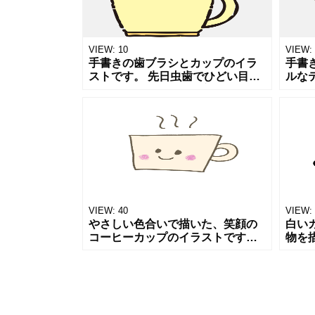
VIEW:
10
VIEW:
手書きの歯ブラシとカップのイラ
手書
ストです。 先日虫歯でひどい目に
ルな
遭ってきました。皆様方もお気を
す。
付けください。 虫歯予防や口臭、
が入
衛生についての記事やポスターな
表や
どのワ
コラ
VIEW:
40
VIEW:
やさしい色合いで描いた、笑顔の
白い
コーヒーカップのイラストです。
物を
ふんわりとした湯気とほほえみが
い色
あたたかい雰囲気を演出します。
と一
カフェやティータイム、リラック
いた
スをテ
お使