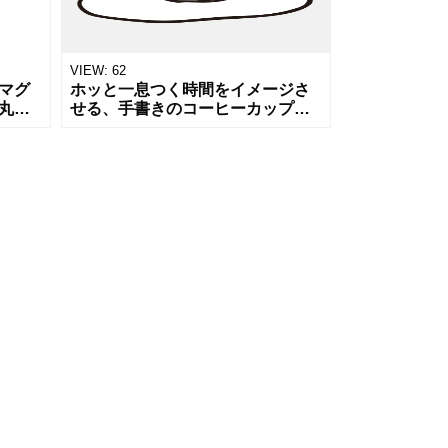
VIEW:
62
マグ
ホッと一息つく時間をイメージさ
丸み
せる、手書きのコーヒーカップと
線
ソーサーのイラストです。カフェ
時間
のメニュー、休憩、朝のひとと
ュー
き、読書タイムなどの挿絵に最適
です。シンプ