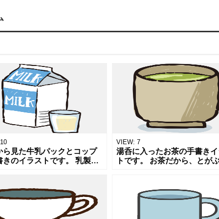
ム
10
VIEW:
7
から見た牛乳パックとコップ
湯呑に入ったお茶の手書きイ
書きのイラストです。 乳製品
トです。 お茶だから、とが
乳、カルシウムについての記
飲んでいると意外とカフェイ
、乳製品の販売用POP,チラシ
摂り過ぎになってしまいます
ワンポイントにオススメしま
茶や飲料についての記事やメ
ー表、