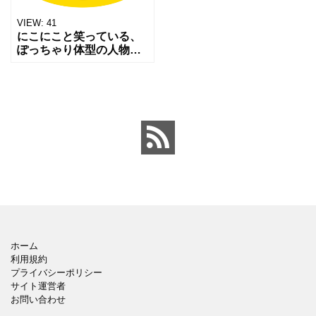
VIEW:
41
にこにこと笑っている、
ぽっちゃり体型の人物ア
イコンです。 明るく親し
みやすい雰囲気で、やさ
しさやユーモアを表現し
たい場面にいかが。人物
紹介やコミュニケーショ
ン系
ホーム
利用規約
プライバシーポリシー
サイト運営者
お問い合わせ