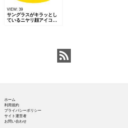
VIEW:
39
サングラスがキラッとし
ているニヤリ顔アイコン
です。 自信満々・ドヤ
顔・クールな雰囲気を表
現したいときにぴった
り。 ウェブやチラシ、
SNSのリアクションなど
にもご
ホーム
利用規約
プライバシーポリシー
サイト運営者
お問い合わせ