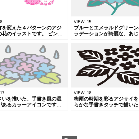
8
VIEW:
15
方を変えた４パターンのアジ
ブルーとエメラルドグリーン
の花のイラストです。 ピンク
ラデーションが綺麗な、あじ
ルーの花の形をかたどったあ
の花のイラストです。梅雨、
い 花びらだけであじさいの形
初夏、植物、花壇、天気をテ
たどったタイプなど それぞれ
にしたデザインのワンポイン
や、挨拶状
17
VIEW:
18
さいを描いた、手書き風の温
梅雨の時期を彩るアジサイを
があるカラーアイコンです。
らかな手書きタッチで描いた
いタッチのイラストで、背景
ストです。淡いブルーとパー
PNG形式のため、Webサイト
のグラデーションが美しく、
ログ、資料の装飾にそのまま
日の落ち着いた雰囲気や、6
て
レンダー