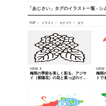
「あじさい」タグのイラスト一覧 - シ
TOP
イラスト
カテゴリ
タグ
VIEW:
8
VIEW:
梅雨の季節を美しく彩る、アジサ
梅雨
イ（紫陽花）の花と葉っぱのイラ
トで
ストアイコンです。シンプルでか
とも
わいい線画デザインになってお
す。
り、6月のカレンダーや季節の案内
い傘
状にぴった
いの