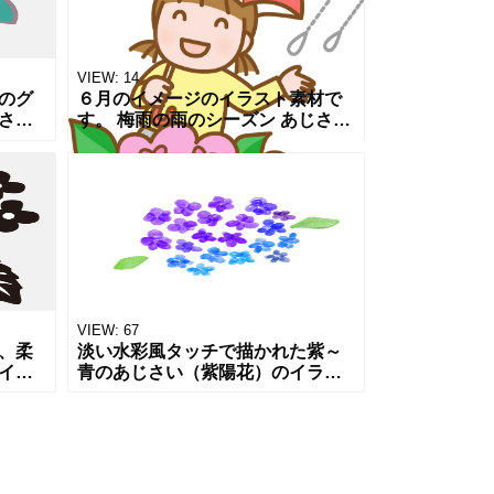
VIEW:
14
のグ
６月のイメージのイラスト素材で
さい
す。 梅雨の雨のシーズン あじさい
6月、
の花と赤い傘を差した女の子のイ
ーマ
ラストです。 ワンポイントイラス
ト
トにご利用いただければと思いま
す。
VIEW:
67
、柔
淡い水彩風タッチで描かれた紫～
イラ
青のあじさい（紫陽花）のイラス
プル
トです。 梅雨・6月・初夏・和
雨の
風・季節感・ナチュラルを表現す
月のカ
る素材として非常に汎用性が高い
素材です。