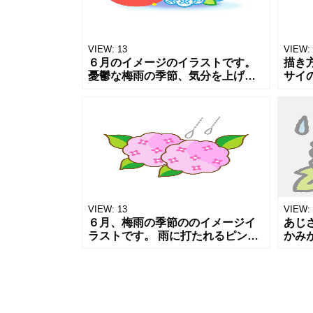
VIEW:
13
VIEW:
６月のイメージのイラストです。
描き
憂鬱な梅雨の季節、気分を上げて
サイ
いくために 元気が出る、赤いカラ
とブ
ーの傘と かわいいきれいなブルー
じさ
系のアジサイの花のイラストで
をか
す。
個性
VIEW:
13
VIEW:
６月、梅雨の季節ののイメージイ
あじ
ラストです。 雨に打たれるピンク
かみ
色のかわいいアジサイの花のイラ
優し
ストです。 チラシやポスターなど
透過
ワンポイントイラストに ご利用い
やブ
ただ
使え