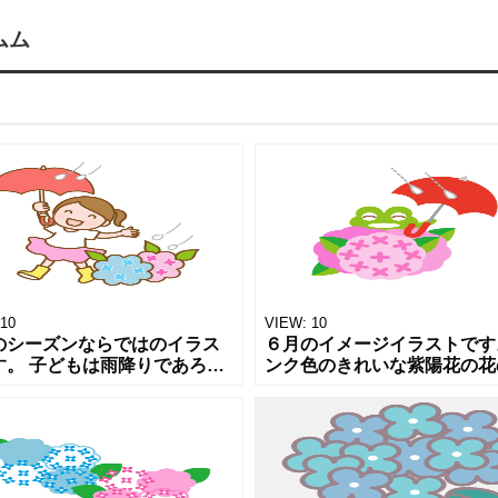
ムム
10
VIEW:
10
のシーズンならではのイラス
６月のイメージイラストです
す。 子どもは雨降りであろう
ンク色のきれいな紫陽花の花
遊びに変えてしまう天才で
ろから ぴょこんと顔を出し
 傘をさせるのが嬉しくて、赤
ガエルが 赤い傘をさして笑
に黄色の長靴を履いて あじさ
る場面です。 嬉しい雨の季
花
し