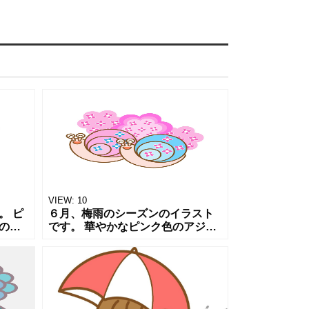
VIEW:
10
。 ピ
６月、梅雨のシーズンのイラスト
の後
です。 華やかなピンク色のアジサ
たアマ
イの花の前で 梅雨の季節を喜ぶ２
ってい
匹のカタツムリの様子です。 背中
節を楽
の渦巻きの殻にあじさいの花びら
をあ