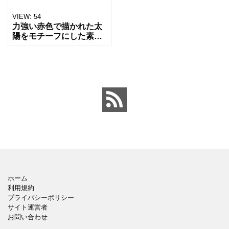
VIEW:
54
力強い赤色で描かれた太
陽をモチーフにした素材
です。ぐるぐるとした中
心の線と周囲に伸びる光
の表現が、元気さやエネ
ルギー、前向きな印象を
与えます。シンプルでイ
ンパク
ホーム
利用規約
プライバシーポリシー
サイト運営者
お問い合わせ