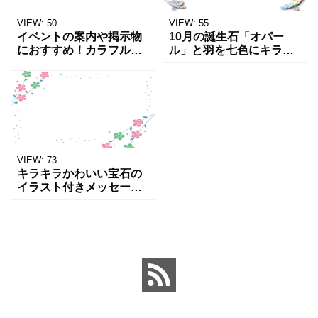
VIEW:
50
VIEW:
55
イベントの案内や掲示物
10月の誕生石「オパー
におすすめ！カラフル＆
ル」と羽を七色にキラキ
三角形でかわいい宝石
ラにデザインした飾り枠
「トルマリン(10月誕生
のテンプレート！おしゃ
石)」透過PNGも含まれた
れな張り紙を簡単に作成
可愛いデザインのフレー
できるフレームの素材と
ム素材をダウンロードで
なります。A4･横型の原
ご
稿に
VIEW:
73
キラキラかわいい宝石の
イラスト付きメッセージ
カードのフレームに使え
るかわいいデザインのテ
ンプレート！10月の誕生
石「トルマリン」赤と緑
の花がかわいい♪お友達や
会